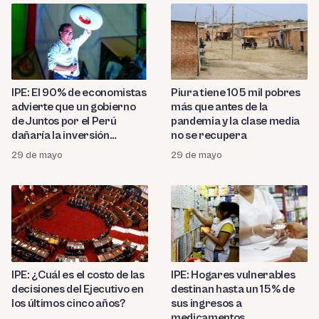
IPE: El 90% de economistas
Piura tiene 105 mil pobres
advierte que un gobierno
más que antes de la
de Juntos por el Perú
pandemia y la clase media
dañaría la inversión
no se recupera
privada
29 de mayo
29 de mayo
IPE: ¿Cuál es el costo de las
IPE: Hogares vulnerables
decisiones del Ejecutivo en
destinan hasta un 15% de
los últimos cinco años?
sus ingresos a
medicamentos