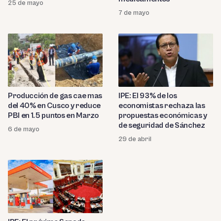
25 de mayo
7 de mayo
Producción de gas cae mas
IPE: El 93% de los
del 40% en Cusco y reduce
economistas rechaza las
PBI en 1.5 puntos en Marzo
propuestas económicas y
de seguridad de Sánchez
6 de mayo
29 de abril