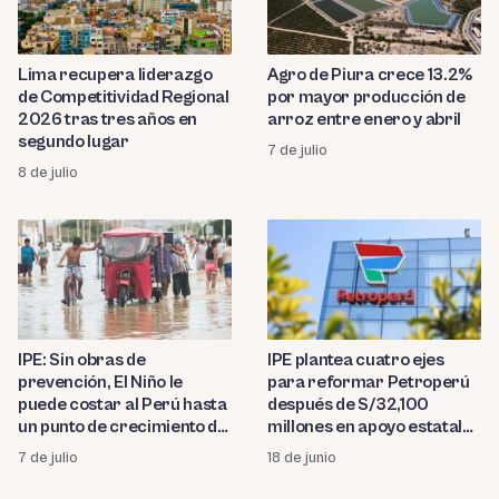
Lima recupera liderazgo
Agro de Piura crece 13.2%
de Competitividad Regional
por mayor producción de
2026 tras tres años en
arroz entre enero y abril
segundo lugar
7 de julio
8 de julio
IPE: Sin obras de
IPE plantea cuatro ejes
prevención, El Niño le
para reformar Petroperú
puede costar al Perú hasta
después de S/32,100
un punto de crecimiento del
millones en apoyo estatal
PBI este año
desde 2013
7 de julio
18 de junio