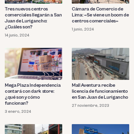
Tres nuevos centros
Cámara de Comercio de
comerciales llegarán a San
Lima: «Se viene un boom de
Juan de Lurigancho:
centros comerciales»
¿Cuáles son?
1 junio, 2024
14 junio, 2024
Mega Plaza Independencia
Mall Aventura recibe
contará con dark store:
licencia de funcionamiento
¿qué son y cómo
en San Juan de Lurigancho
funcionan?
27 noviembre, 2023
3 enero, 2024