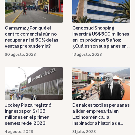
Gamarra: ¿Por qué el
Cencosud Shopping
centro comercial aún no
invertirá US$500 millones
recupera ni el 50% de las
en los próximos 5 años:
ventas prepandemia?
¿Cuáles son sus planes en
Perú?
30 agosto, 2023
18 agosto, 2023
Jockey Plaza registró
De raíces textiles peruanas
ingresos por S/ 165
a líder empresarial en
millones en el primer
Latinoamérica, la
semestre del 2023
inspiradora historia de
José Said Saffie y Parque
4 agosto, 2023
31 julio, 2023