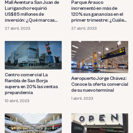
Mall Aventura San Juan de
Parque Arauco
Lurigancho requirió
incrementó en más de
US$85 millones de
120% sus ganancias en el
inversión: ¿Qué marcas
primer trimestre: ¿Cuáles
albergará?
son sus planes?
27 abril, 2023
27 abril, 2023
Centro comercial La
Aeropuerto Jorge Chávez:
Rambla de San Borja
Conoce la oferta comercial
supera en 20% las ventas
de su nuevo terminal
prepandemia
1 abril, 2023
10 abril, 2023