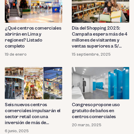
¿Qué centros comerciales
Día del Shopping 2025:
abrirán en Lima y
Campaña espera más de 4
regiones? Listado
millones de visitantes y
completo
ventas superiores a S/
2,900 millones
19 de enero
15 septiembre, 2025
Seis nuevos centros
Congreso propone uso
comerciales impulsarán el
gratuito de baños en
sector retail con una
centros comerciales
inversión de más de
20 marzo, 2025
US$350 millones
6 junio, 2025