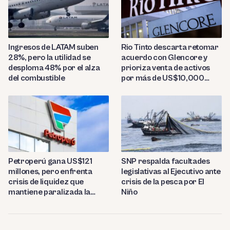
Ingresos de LATAM suben
Rio Tinto descarta retomar
28%, pero la utilidad se
acuerdo con Glencore y
desploma 48% por el alza
prioriza venta de activos
del combustible
por más de US$10,000
millones
Petroperú gana US$121
SNP respalda facultades
millones, pero enfrenta
legislativas al Ejecutivo ante
crisis de liquidez que
crisis de la pesca por El
mantiene paralizada la
Niño
refinería de Talara