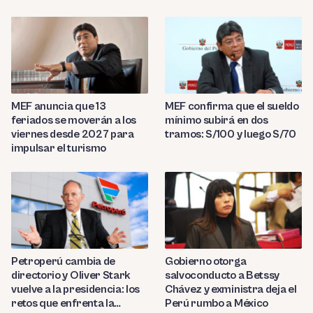
MEF anuncia que 13
MEF confirma que el sueldo
feriados se moverán a los
mínimo subirá en dos
viernes desde 2027 para
tramos: S/100 y luego S/70
impulsar el turismo
Petroperú cambia de
Gobierno otorga
directorio y Oliver Stark
salvoconducto a Betssy
vuelve a la presidencia: los
Chávez y exministra deja el
retos que enfrenta la
Perú rumbo a México