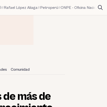
)
Rafael López Aliaga
Petroperú
ONPE - Oficina Nacional de
dades
Comunidad
s de más de