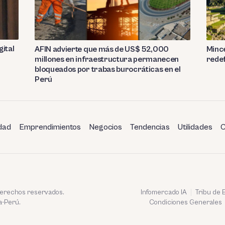
gital
AFIN advierte que más de US$ 52,000
Mince
millones en infraestructura permanecen
redef
bloqueados por trabas burocráticas en el
Perú
dad
Emprendimientos
Negocios
Tendencias
Utilidades
C
 derechos reservados.
Infomercado IA
Tribu de
a-Perú.
Condiciones Generales