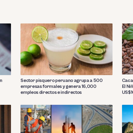
Sector pisquero peruano agrupa a 500
on
Caca
empresas formales y genera 16,000
El Ni
empleos directos e indirectos
US$10