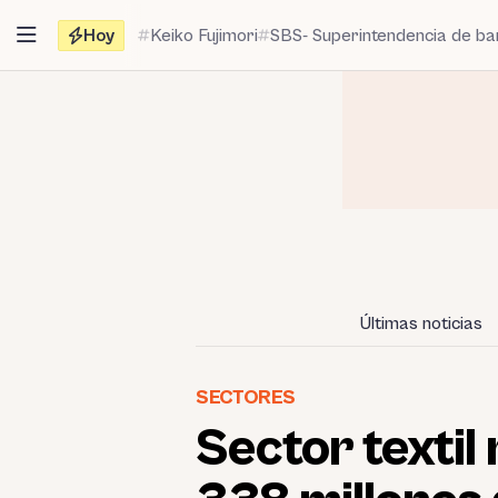
Saltar
Hoy
Keiko Fujimori
SBS- Superintendencia de b
al
contenido
Últimas noticias
SECTORES
Sector textil