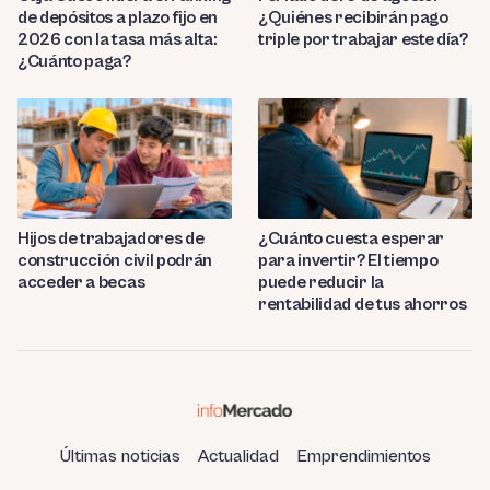
de depósitos a plazo fijo en
¿Quiénes recibirán pago
2026 con la tasa más alta:
triple por trabajar este día?
¿Cuánto paga?
Hijos de trabajadores de
¿Cuánto cuesta esperar
construcción civil podrán
para invertir? El tiempo
acceder a becas
puede reducir la
rentabilidad de tus ahorros
Últimas noticias
Actualidad
Emprendimientos