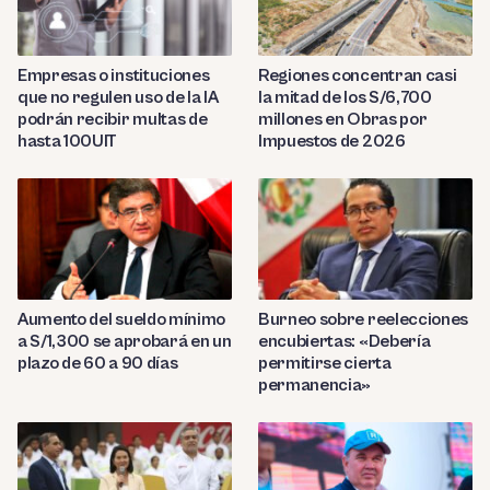
Empresas o instituciones
Regiones concentran casi
que no regulen uso de la IA
la mitad de los S/6,700
podrán recibir multas de
millones en Obras por
hasta 100UIT
Impuestos de 2026
Aumento del sueldo mínimo
Burneo sobre reelecciones
a S/1,300 se aprobará en un
encubiertas: «Debería
plazo de 60 a 90 días
permitirse cierta
permanencia»