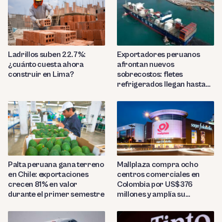
Ladrillos suben 22.7%:
Exportadores peruanos
¿cuánto cuesta ahora
afrontan nuevos
construir en Lima?
sobrecostos: fletes
refrigerados llegan hasta
US$7,000 por contenedor
Palta peruana gana terreno
Mallplaza compra ocho
en Chile: exportaciones
centros comerciales en
crecen 81% en valor
Colombia por US$376
durante el primer semestre
millones y amplía su
presencia regional