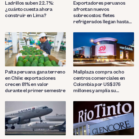
Ladrillos suben 22.7%:
Exportadores peruanos
¿cuánto cuesta ahora
afrontan nuevos
construir en Lima?
sobrecostos: fletes
refrigerados llegan hasta
US$7,000 por contenedor
Palta peruana gana terreno
Mallplaza compra ocho
en Chile: exportaciones
centros comerciales en
crecen 81% en valor
Colombia por US$376
durante el primer semestre
millones y amplía su
presencia regional