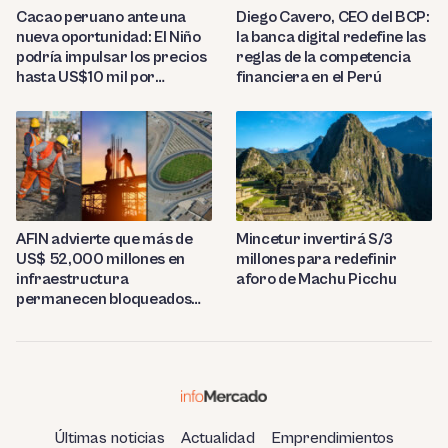
Diego Cavero, CEO del BCP:
Cacao peruano ante una
la banca digital redefine las
nueva oportunidad: El Niño
reglas de la competencia
podría impulsar los precios
financiera en el Perú
hasta US$10 mil por
tonelada
AFIN advierte que más de
Mincetur invertirá S/3
US$ 52,000 millones en
millones para redefinir
infraestructura
aforo de Machu Picchu
permanecen bloqueados
por trabas burocráticas en
el Perú
Últimas noticias
Actualidad
Emprendimientos