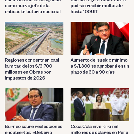
como nuevo jefe de la
podrán recibir multas de
entidad tributaria nacional
hasta 100UIT
Regiones concentran casi
Aumento del sueldo mínimo
la mitad de los S/6,700
a S/1,300 se aprobará en un
millones en Obras por
plazo de 60 a 90 días
Impuestos de 2026
Burneo sobre reelecciones
Coca Cola invertirá mil
encubiertas: «Debería
millones de dólares en Perú