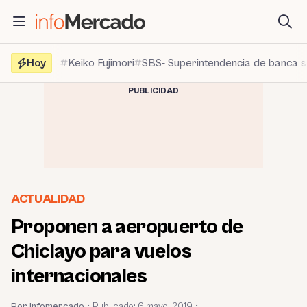
Saltar
al
contenido
Hoy
Keiko Fujimori
SBS- Superintendencia de banca 
PUBLICIDAD
ACTUALIDAD
Proponen a aeropuerto de
Chiclayo para vuelos
internacionales
Por Infomercado
•
Publicado:
6 mayo, 2019
•