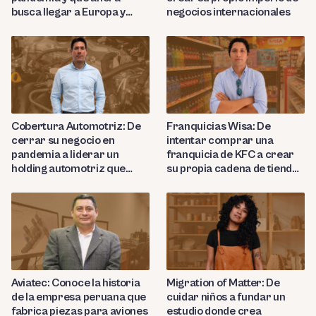
busca llegar a Europa y
negocios internacionales
Nortemárica con sus
productos de cuero de lujo
Cobertura Automotriz: De
Franquicias Wisa: De
cerrar su negocio en
intentar comprar una
pandemia a liderar un
franquicia de KFC a crear
holding automotriz que
su propia cadena de tiendas
proyecta abrir 15 talleres
de conveniencia en
en Perú
Huancayo
Aviatec: Conoce la historia
Migration of Matter: De
de la empresa peruana que
cuidar niños a fundar un
fabrica piezas para aviones
estudio donde crea