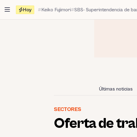
Saltar
Hoy
Keiko Fujimori
SBS- Superintendencia de b
al
contenido
Últimas noticias
SECTORES
Oferta de tra