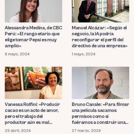
Alessandra Medina, de CBC
Manuel Alcázar: «Según el
Perú: «El rango etario que
negocio, la IA podría
elige tomar Pepsi es muy
reconfigurar el perfil del
amplio»
directivo de una empresa»
8 mayo, 2024
1 mayo, 2024
Vanessa Rolfini: «Producir
Bruno Canale: «Para filmar
cacao es un acto de amor,
una película sacamos
pero el trabajo del
permisos como si
productor aún es mal
fuéramos a construir una
pagado»
carretera»
25 abril, 2024
27 marzo, 2024