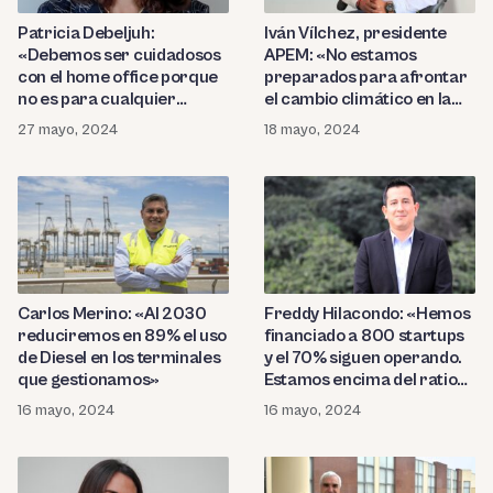
Patricia Debeljuh:
Iván Vílchez, presidente
«Debemos ser cuidadosos
APEM: «No estamos
con el home office porque
preparados para afrontar
no es para cualquier
el cambio climático en la
persona ni familia»
producción de mango»
27 mayo, 2024
18 mayo, 2024
Carlos Merino: «Al 2030
Freddy Hilacondo: «Hemos
reduciremos en 89% el uso
financiado a 800 startups
de Diesel en los terminales
y el 70% siguen operando.
que gestionamos»
Estamos encima del ratio
en Latam»
16 mayo, 2024
16 mayo, 2024