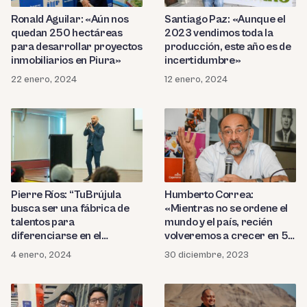
Ronald Aguilar: «Aún nos
Santiago Paz: «Aunque el
quedan 250 hectáreas
2023 vendimos toda la
para desarrollar proyectos
producción, este año es de
inmobiliarios en Piura»
incertidumbre»
22 enero, 2024
12 enero, 2024
Pierre Ríos: “TuBrújula
Humberto Correa:
busca ser una fábrica de
«Mientras no se ordene el
talentos para
mundo y el país, recién
diferenciarse en el
volveremos a crecer en 5
mercado laboral”
años»
4 enero, 2024
30 diciembre, 2023