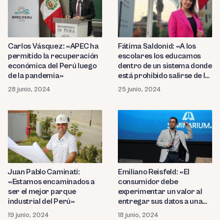
Carlos Vásquez: «APEC ha
Fátima Saldonid: «A los
permitido la recuperación
escolares los educamos
económica del Perú luego
dentro de un sistema donde
de la pandemia»
está prohibido salirse de la
caja»
28 junio, 2024
25 junio, 2024
Juan Pablo Caminati:
Emiliano Reisfeld: «El
«Estamos encaminados a
consumidor debe
ser el mejor parque
experimentar un valor al
industrial del Perú»
entregar sus datos a una
empresa»
19 junio, 2024
18 junio, 2024