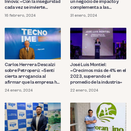
Innova: «Con la inseguridad
un negocio de impacto y
cada vez se invierte
complementa a las
menos»
grandes empresas»
16 febrero, 2024
31 enero, 2024
Carlos Herrera Descalzi
José Luis Montiel:
sobre Petroperú: «Sentí
«Crecimos más de 4% en el
cierta arrogancia al
2023, superando el
afirmar que la empresa ha
promedio de la industria»
sido rentable y que
24 enero, 2024
22 enero, 2024
devolverán el dinero»