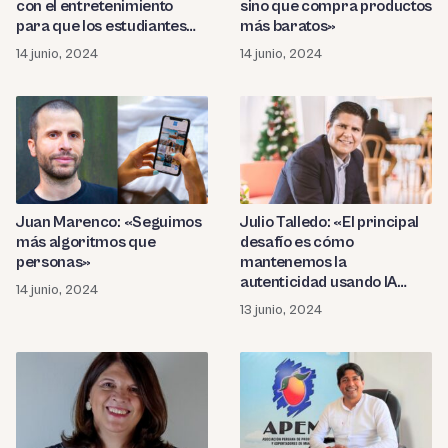
con el entretenimiento
sino que compra productos
para que los estudiantes
más baratos»
terminen sus cursos»
14 junio, 2024
14 junio, 2024
Juan Marenco: «Seguimos
Julio Talledo: «El principal
más algoritmos que
desafío es cómo
personas»
mantenemos la
autenticidad usando IA
14 junio, 2024
Generativa»
13 junio, 2024