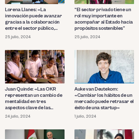
Lorena Llanes: «La
“El sector privado tiene un
innovación puede avanzar
rol muy importante en
gracias a la colaboración
acompañar al Estado hacia
entre el sector público,
propósitos sostenibles”
privado y académico»
25 julio, 2024
25 julio, 2024
Juan Quinde: «Las OKR
Auke van Deutekom:
representan un cambio de
«Cambiar los hábitos de un
mentalidad en tres
mercado puede retrasar el
aspectos clave de las
éxito de una startup»
empresas: definir, medir y
24 julio, 2024
1 julio, 2024
mejora del rendimiento»