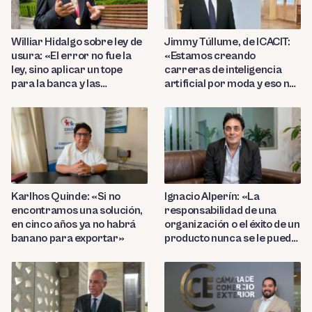
Williar Hidalgo sobre ley de
Jimmy Túllume, de ICACIT:
usura: «El error no fue la
«Estamos creando
ley, sino aplicar un tope
carreras de inteligencia
para la banca y las
artificial por moda y eso no
microfinanzas»
garantiza profesionales
competentes»
Karlhos Quinde: «Si no
Ignacio Alperín: «La
encontramos una solución,
responsabilidad de una
en cinco años ya no habrá
organización o el éxito de un
banano para exportar»
producto nunca se le puede
delegar 100% a la IA»