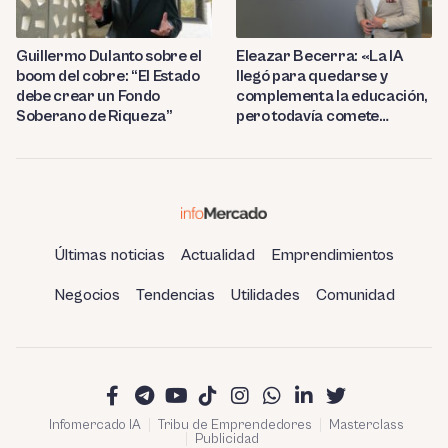
Guillermo Dulanto sobre el
Eleazar Becerra: «La IA
boom del cobre: “El Estado
llegó para quedarse y
debe crear un Fondo
complementa la educación,
Soberano de Riqueza”
pero todavía comete
errores»
Últimas noticias
Actualidad
Emprendimientos
Negocios
Tendencias
Utilidades
Comunidad
Infomercado IA
Tribu de Emprendedores
Masterclass
Publicidad