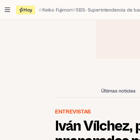
Saltar
Hoy
Keiko Fujimori
SBS- Superintendencia de b
al
contenido
Últimas noticias
ENTREVISTAS
Iván Vílchez