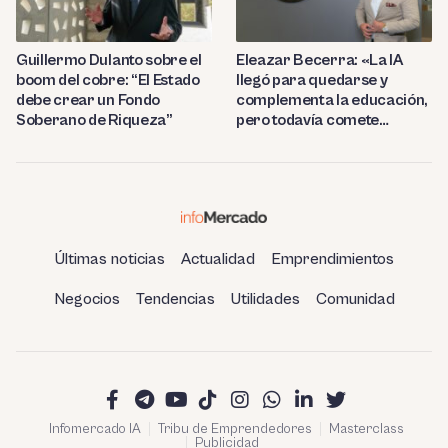
Guillermo Dulanto sobre el
Eleazar Becerra: «La IA
boom del cobre: “El Estado
llegó para quedarse y
debe crear un Fondo
complementa la educación,
Soberano de Riqueza”
pero todavía comete
errores»
Últimas noticias
Actualidad
Emprendimientos
Negocios
Tendencias
Utilidades
Comunidad
Infomercado IA
Tribu de Emprendedores
Masterclass
Publicidad