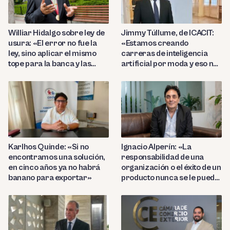
Williar Hidalgo sobre ley de
Jimmy Túllume, de ICACIT:
usura: «El error no fue la
«Estamos creando
ley, sino aplicar el mismo
carreras de inteligencia
tope para la banca y las
artificial por moda y eso no
microfinancieras»
garantiza profesionales
competentes»
Karlhos Quinde: «Si no
Ignacio Alperín: «La
encontramos una solución,
responsabilidad de una
en cinco años ya no habrá
organización o el éxito de un
banano para exportar»
producto nunca se le puede
delegar 100% a la IA»