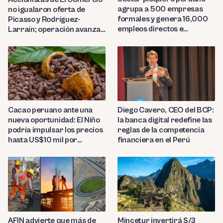
agrupa a 500 empresas
no igualaron oferta de
formales y genera 16,000
Picasso y Rodríguez-
empleos directos e
Larraín; operación avanza
indirectos
hacia Indecopi
Diego Cavero, CEO del BCP:
Cacao peruano ante una
la banca digital redefine las
nueva oportunidad: El Niño
reglas de la competencia
podría impulsar los precios
financiera en el Perú
hasta US$10 mil por
tonelada
AFIN advierte que más de
Mincetur invertirá S/3