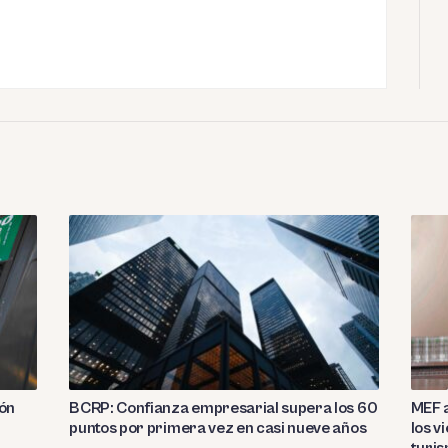
ión
BCRP: Confianza empresarial supera los 60
MEF a
puntos por primera vez en casi nueve años
los v
turi