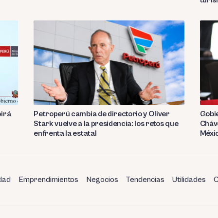
birá
Petroperú cambia de directorio y Oliver
Gobie
Stark vuelve a la presidencia: los retos que
Cháve
enfrenta la estatal
Méxi
dad
Emprendimientos
Negocios
Tendencias
Utilidades
C