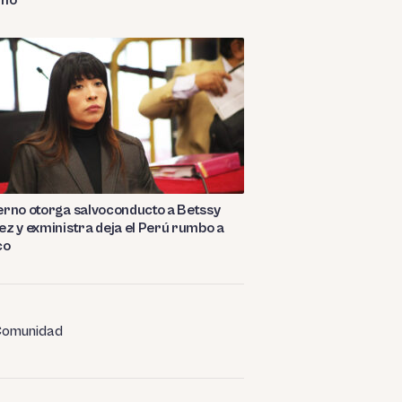
rno otorga salvoconducto a Betssy
z y exministra deja el Perú rumbo a
co
omunidad