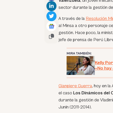
Valenzuela
, un joven milita
sector durante la gestión d
A través de la
Resolución Mi
al Minsa a otro personaje c
gestión. Hace poco, la minis
jefe de prensa de Perú Libr
MIRA TAMBIÉN:
Kelly Po
«No hay 
Gianpiere Guerra
, hoy en la
el caso
Los Dinámicos del 
durante la gestión de Vladi
Junín (2011-2014).