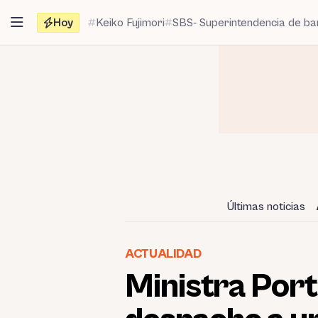
Saltar
Hoy
Keiko Fujimori
SBS- Superintendencia de b
al
contenido
Últimas noticias
ACTUALIDAD
Ministra Port