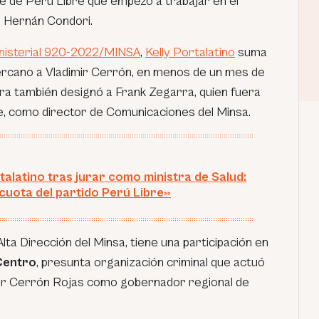
nte de Perú Libre que empezó a trabajar en el
e Hernán Condori.
nisterial 920-2022/MINSA
,
Kelly Portalatino
suma
ercano a Vladimir Cerrón, en menos de un mes de
tra también designó a Frank Zegarra, quien fuera
e, como director de Comunicaciones del Minsa.
rtalatino tras jurar como ministra de Salud:
cuota del partido Perú Libre»
 Alta Dirección del Minsa, tiene una participación en
Centro
, presunta organización criminal que actuó
mir Cerrón Rojas como gobernador regional de