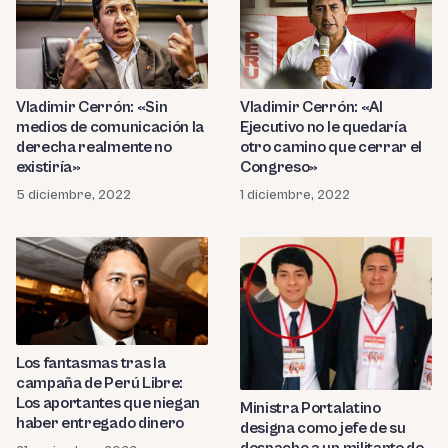
Vladimir Cerrón: «Sin
Vladimir Cerrón: «Al
medios de comunicación la
Ejecutivo no le quedaría
derecha realmente no
otro camino que cerrar el
existiría»
Congreso»
5 diciembre, 2022
1 diciembre, 2022
Los fantasmas tras la
campaña de Perú Libre:
Los aportantes que niegan
Ministra Portalatino
haber entregado dinero
designa como jefe de su