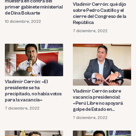
muestra en contra del
Vladimir Cerrón: qué dijo
primer gabinete ministerial
sobre Pedro Castillo y el
de Dina Boluarte
cierre del Congreso de la
10 diciembre, 2022
República
7 diciembre, 2022
Vladimir Cerrón: «El
presidente se ha
Vladimir Cerrón sobre
precipitado, no había votos
vacancia presidencial:
para la vacancia»
«Perú Libre no apoyará
7 diciembre, 2022
golpe de Estado en
marcha»
7 diciembre, 2022