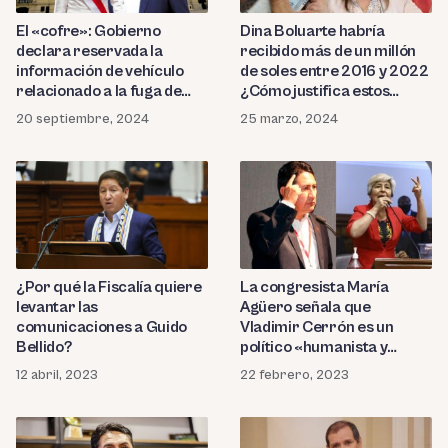
El «cofre»: Gobierno
Dina Boluarte habría
declara reservada la
recibido más de un millón
información de vehículo
de soles entre 2016 y 2022
relacionado a la fuga de
¿Cómo justifica estos
Vladimir Cerrón
‘movimientos
20 septiembre, 2024
25 marzo, 2024
sospechosos’?
¿Por qué la Fiscalía quiere
La congresista María
levantar las
Agüero señala que
comunicaciones a Guido
Vladimir Cerrón es un
Bellido?
político «humanista y
desprendido»
12 abril, 2023
22 febrero, 2023