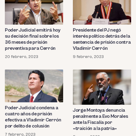
Poder Judicial emitirá hoy
Presidente del PJ negó
su decisión final sobre los
interés político detrás de la
36 meses de prisión
sentencia de prisión contra
preventiva para Cerrón
Vladimir Cerrón
20 febrero, 2023
9 febrero, 2023
Poder Judicial condena a
Jorge Montoya denuncia
cuatro años de prisión
penalmente a Evo Morales
efectiva a Vladimir Cerrón
ante la Fiscalía por
por delito de colusión
«traición a la patria»
7 febrero, 2023