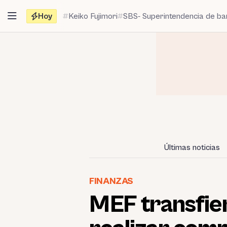
Saltar
Hoy
Keiko Fujimori
SBS- Superintendencia de b
al
contenido
Últimas noticias
FINANZAS
MEF transfie