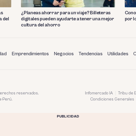
as
¿Planeas ahorrar para un viaje? Billeteras
Conoc
a del
digitales pueden ayudarte a tener una mejor
por l
cultura del ahorro
dad
Emprendimientos
Negocios
Tendencias
Utilidades
C
 derechos reservados.
Infomercado IA
Tribu de
a-Perú.
Condiciones Generales
PUBLICIDAD