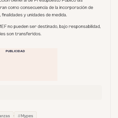
irección General de Presupuesto Público las
eran como consecuencia de la incorporación de
 finalidades y unidades de medida.
MEF no pueden ser destinado, bajo responsabilidad,
ales son transferidos.
PUBLICIDAD
nanzas
·
Mypes