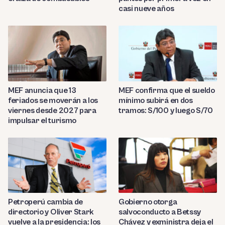
casi nueve años
MEF anuncia que 13
MEF confirma que el sueldo
feriados se moverán a los
mínimo subirá en dos
viernes desde 2027 para
tramos: S/100 y luego S/70
impulsar el turismo
Petroperú cambia de
Gobierno otorga
directorio y Oliver Stark
salvoconducto a Betssy
vuelve a la presidencia: los
Chávez y exministra deja el