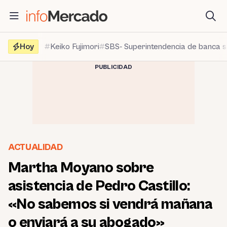
Saltar
al
contenido
Hoy
Keiko Fujimori
SBS- Superintendencia de banca 
PUBLICIDAD
ACTUALIDAD
Martha Moyano sobre
asistencia de Pedro Castillo:
«No sabemos si vendrá mañana
o enviará a su abogado»