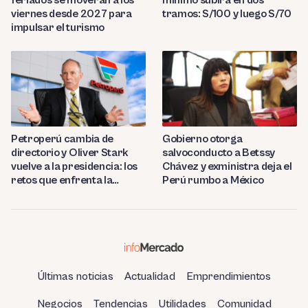
feriados se moverán a los
mínimo subirá en dos
viernes desde 2027 para
tramos: S/100 y luego S/70
impulsar el turismo
Petroperú cambia de
Gobierno otorga
directorio y Oliver Stark
salvoconducto a Betssy
vuelve a la presidencia: los
Chávez y exministra deja el
retos que enfrenta la
Perú rumbo a México
estatal
Últimas noticias
Actualidad
Emprendimientos
Negocios
Tendencias
Utilidades
Comunidad