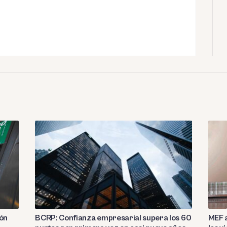
ión
BCRP: Confianza empresarial supera los 60
MEF a