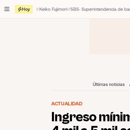
Saltar
Hoy
Keiko Fujimori
SBS- Superintendencia de b
al
contenido
Últimas noticias
ACTUALIDAD
Ingreso mínim