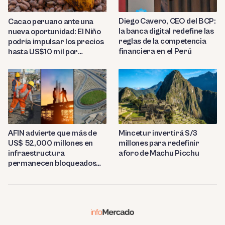
Diego Cavero, CEO del BCP:
Cacao peruano ante una
la banca digital redefine las
nueva oportunidad: El Niño
reglas de la competencia
podría impulsar los precios
financiera en el Perú
hasta US$10 mil por
tonelada
AFIN advierte que más de
Mincetur invertirá S/3
US$ 52,000 millones en
millones para redefinir
infraestructura
aforo de Machu Picchu
permanecen bloqueados
por trabas burocráticas en
el Perú