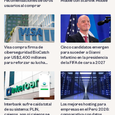
recomendaciones de otros
Mobile con Starlink Mobile
usuarios al comprar
Visa compra firma de
Cinco candidatos emergen
ciberseguridad BioCatch
para suceder a Gianni
por US$2,400 millones
Infantino en la presidencia
para reforzar su lucha
de la FIFA de cara a 2027
contra el fraude
Interbank sufre caída total
Los mejores hosting para
de su sistema: PLIN,
empresas en el Perú 2026:
cajeros, app ni cajeros se
comparativa con datos