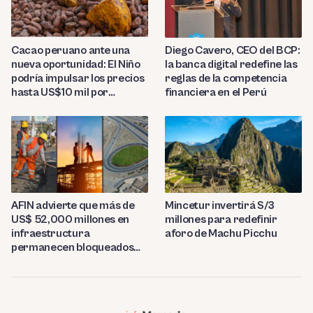
Diego Cavero, CEO del BCP:
Cacao peruano ante una
la banca digital redefine las
nueva oportunidad: El Niño
reglas de la competencia
podría impulsar los precios
financiera en el Perú
hasta US$10 mil por
tonelada
AFIN advierte que más de
Mincetur invertirá S/3
US$ 52,000 millones en
millones para redefinir
infraestructura
aforo de Machu Picchu
permanecen bloqueados
por trabas burocráticas en
el Perú