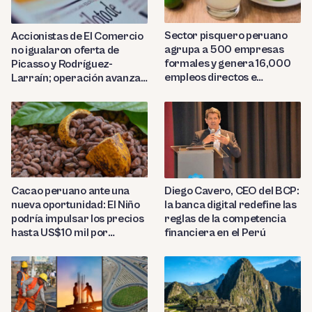
Sector pisquero peruano
Accionistas de El Comercio
agrupa a 500 empresas
no igualaron oferta de
formales y genera 16,000
Picasso y Rodríguez-
empleos directos e
Larraín; operación avanza
indirectos
hacia Indecopi
Diego Cavero, CEO del BCP:
Cacao peruano ante una
la banca digital redefine las
nueva oportunidad: El Niño
reglas de la competencia
podría impulsar los precios
financiera en el Perú
hasta US$10 mil por
tonelada