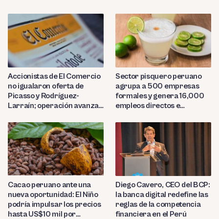
Sector pisquero peruano
Accionistas de El Comercio
agrupa a 500 empresas
no igualaron oferta de
formales y genera 16,000
Picasso y Rodríguez-
empleos directos e
Larraín; operación avanza
indirectos
hacia Indecopi
Diego Cavero, CEO del BCP:
Cacao peruano ante una
la banca digital redefine las
nueva oportunidad: El Niño
reglas de la competencia
podría impulsar los precios
financiera en el Perú
hasta US$10 mil por