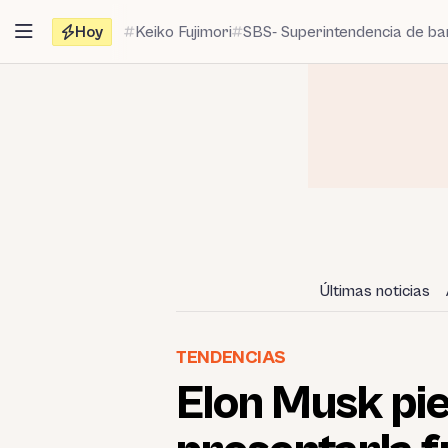
Saltar
Hoy
Keiko Fujimori
SBS- Superintendencia de b
al
contenido
Últimas noticias
TENDENCIAS
Elon Musk pi