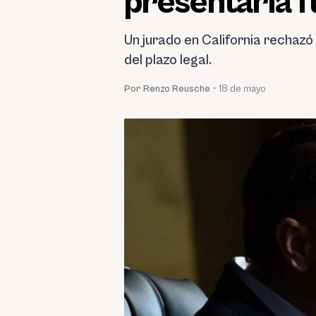
presentarla f
Un jurado en California rechaz
del plazo legal.
Por Renzo Reusche
•
18 de mayo