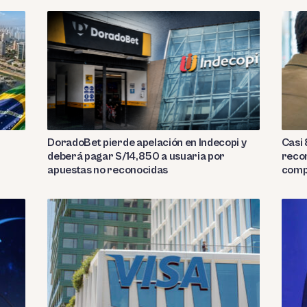
DoradoBet pierde apelación en Indecopi y
Casi 
deberá pagar S/14,850 a usuaria por
recom
apuestas no reconocidas
comp