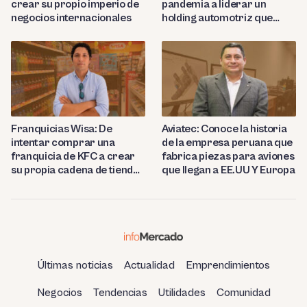
crear su propio imperio de
pandemia a liderar un
negocios internacionales
holding automotriz que
proyecta abrir 15 talleres
en Perú
Franquicias Wisa: De
Aviatec: Conoce la historia
intentar comprar una
de la empresa peruana que
franquicia de KFC a crear
fabrica piezas para aviones
su propia cadena de tiendas
que llegan a EE.UU Y Europa
de conveniencia en
Huancayo
Últimas noticias
Actualidad
Emprendimientos
Negocios
Tendencias
Utilidades
Comunidad