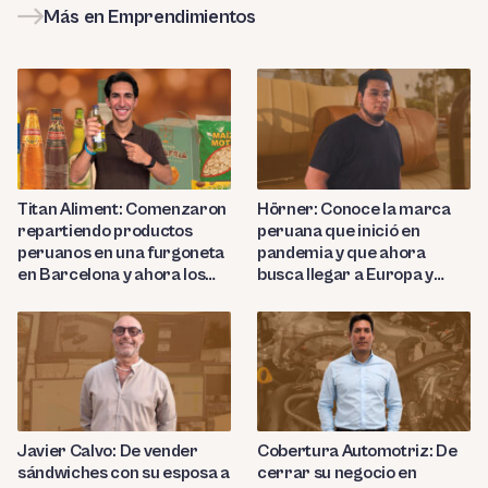
Más en Emprendimientos
Titan Aliment: Comenzaron
Hörner: Conoce la marca
repartiendo productos
peruana que inició en
peruanos en una furgoneta
pandemia y que ahora
en Barcelona y ahora los
busca llegar a Europa y
importan a más de 27
Nortemárica con sus
países
productos de cuero de lujo
Javier Calvo: De vender
Cobertura Automotriz: De
sándwiches con su esposa a
cerrar su negocio en