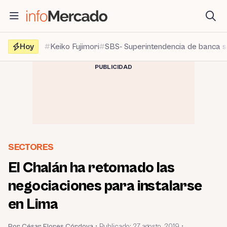
Saltar
al
contenido
Hoy
Keiko Fujimori
SBS- Superintendencia de banca 
PUBLICIDAD
SECTORES
El Chalán ha retomado las
negociaciones para instalarse
en Lima
Por César Flores Córdova
•
Publicado:
27 agosto, 2019
•