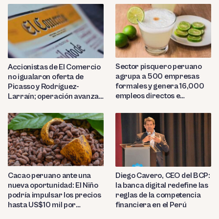
Sector pisquero peruano
Accionistas de El Comercio
agrupa a 500 empresas
no igualaron oferta de
formales y genera 16,000
Picasso y Rodríguez-
empleos directos e
Larraín; operación avanza
indirectos
hacia Indecopi
Diego Cavero, CEO del BCP:
Cacao peruano ante una
la banca digital redefine las
nueva oportunidad: El Niño
reglas de la competencia
podría impulsar los precios
financiera en el Perú
hasta US$10 mil por
tonelada