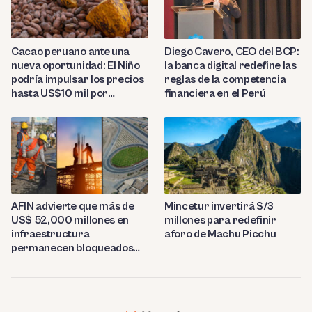
Diego Cavero, CEO del BCP:
Cacao peruano ante una
la banca digital redefine las
nueva oportunidad: El Niño
reglas de la competencia
podría impulsar los precios
financiera en el Perú
hasta US$10 mil por
tonelada
AFIN advierte que más de
Mincetur invertirá S/3
US$ 52,000 millones en
millones para redefinir
infraestructura
aforo de Machu Picchu
permanecen bloqueados
por trabas burocráticas en
el Perú