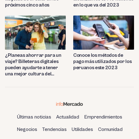
próximos cinco años
en lo que va del 2023
¿Planeas ahorrar para un
Conoce los métodos de
viaje? Billeteras digitales
pago más utilizados por los
pueden ayudarte a tener
peruanos este 2023
una mejor cultura del
ahorro
Últimas noticias
Actualidad
Emprendimientos
Negocios
Tendencias
Utilidades
Comunidad