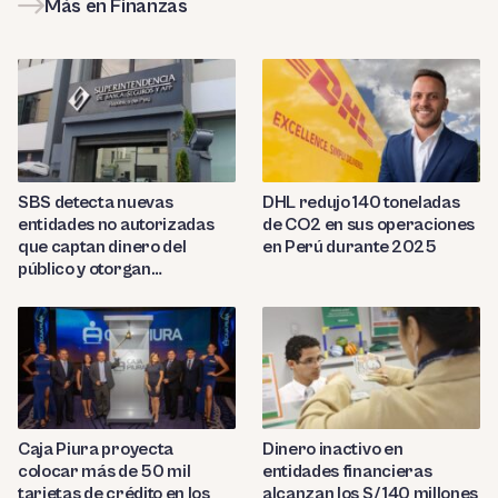
Más en Finanzas
SBS detecta nuevas
DHL redujo 140 toneladas
entidades no autorizadas
de CO2 en sus operaciones
que captan dinero del
en Perú durante 2025
público y otorgan
préstamos ilegales
Caja Piura proyecta
Dinero inactivo en
colocar más de 50 mil
entidades financieras
tarjetas de crédito en los
alcanzan los S/ 140 millones