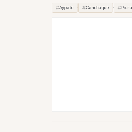
Aypate
·
Canchaque
·
Piur