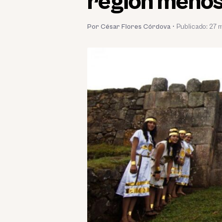
región menos 
Por César Flores Córdova
•
Publicado:
27 