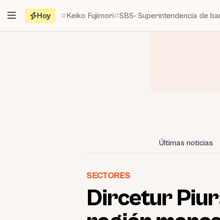
Saltar
Hoy
Keiko Fujimori
SBS- Superintendencia de b
al
contenido
Últimas noticias
SECTORES
Dircetur Piura