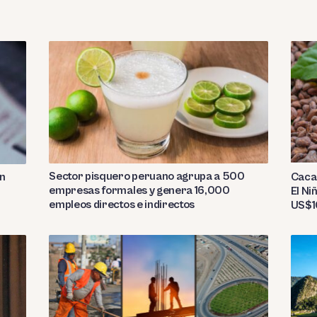
Sector pisquero peruano agrupa a 500
on
Caca
empresas formales y genera 16,000
El Ni
empleos directos e indirectos
US$10