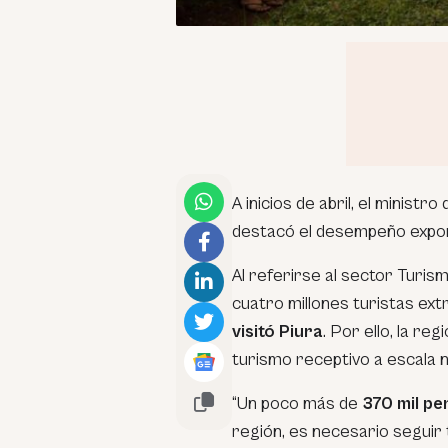
A inicios de abril, el minist
destacó el desempeño export
Al referirse al sector Turism
cuatro millones turistas ext
visitó Piura
. Por ello, la re
turismo receptivo a escala n
“Un poco más de
370 mil p
región, es necesario seguir 