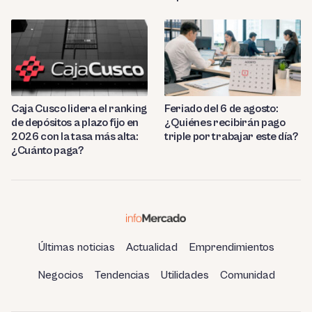
Caja Cusco lidera el ranking
Feriado del 6 de agosto:
de depósitos a plazo fijo en
¿Quiénes recibirán pago
2026 con la tasa más alta:
triple por trabajar este día?
¿Cuánto paga?
Últimas noticias
Actualidad
Emprendimientos
Negocios
Tendencias
Utilidades
Comunidad