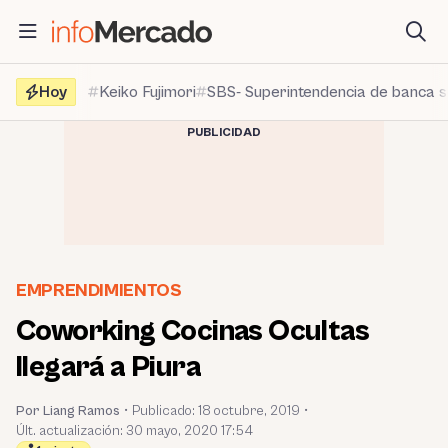
Saltar
al
contenido
Hoy
Keiko Fujimori
SBS- Superintendencia de banca 
PUBLICIDAD
EMPRENDIMIENTOS
Coworking Cocinas Ocultas
llegará a Piura
Por Liang Ramos
•
Publicado:
18 octubre, 2019
•
Últ. actualización: 30 mayo, 2020 17:54