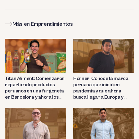
Más en Emprendimientos
Titan Aliment: Comenzaron
Hörner: Conoce la marca
repartiendo productos
peruana que inició en
peruanos en una furgoneta
pandemia y que ahora
en Barcelona y ahora los
busca llegar a Europa y
importan a más de 27
Nortemárica con sus
países
productos de cuero de lujo