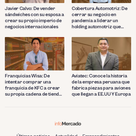
Javier Calvo: De vender
Cobertura Automotriz: De
sándwiches con su esposa a
cerrar su negocio en
crear su propio imperio de
pandemia a liderar un
negocios internacionales
holding automotriz que
proyecta abrir 15 talleres
en Perú
Franquicias Wisa: De
Aviatec: Conoce la historia
intentar comprar una
de la empresa peruana que
franquicia de KFC a crear
fabrica piezas para aviones
su propia cadena de tiendas
que llegan a EE.UU Y Europa
de conveniencia en
Huancayo