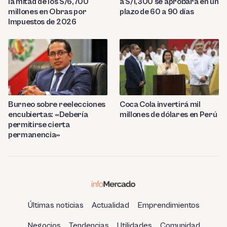
la mitad de los S/6,700
a S/1,300 se aprobará en un
millones en Obras por
plazo de 60 a 90 días
Impuestos de 2026
Burneo sobre reelecciones
Coca Cola invertirá mil
encubiertas: «Debería
millones de dólares en Perú
permitirse cierta
permanencia»
Últimas noticias
Actualidad
Emprendimientos
Negocios
Tendencias
Utilidades
Comunidad