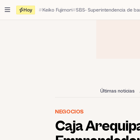
Saltar
Hoy
Keiko Fujimori
SBS- Superintendencia de b
al
contenido
Últimas noticias
NEGOCIOS
Caja Arequipa