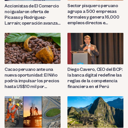
Sector pisquero peruano
Accionistas de El Comercio
agrupa a 500 empresas
no igualaron oferta de
formales y genera 16,000
Picasso y Rodríguez-
empleos directos e
Larraín; operación avanza
indirectos
hacia Indecopi
Diego Cavero, CEO del BCP:
Cacao peruano ante una
la banca digital redefine las
nueva oportunidad: El Niño
reglas de la competencia
podría impulsar los precios
financiera en el Perú
hasta US$10 mil por
tonelada