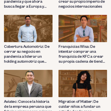
pandemia y que ahora
crear su propio imperio de
busca llegar a Europa y
negocios internacionales
Nortemárica con sus
productos de cuero de lujo
Cobertura Automotriz: De
Franquicias Wisa: De
cerrar su negocio en
intentar comprar una
pandemia a liderar un
franquicia de KFC a crear
holding automotriz que
su propia cadena de tiendas
proyecta abrir 15 talleres
de conveniencia en
en Perú
Huancayo
Aviatec: Conoce la historia
Migration of Matter: De
de la empresa peruana que
cuidar niños a fundar un