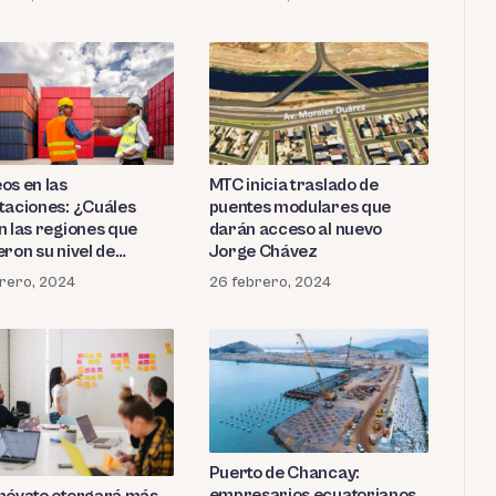
os en las
MTC inicia traslado de
taciones: ¿Cuáles
puentes modulares que
n las regiones que
darán acceso al nuevo
ron su nivel de
Jorge Chávez
eo?
rero, 2024
26 febrero, 2024
Puerto de Chancay:
empresarios ecuatorianos
nóvate otorgará más