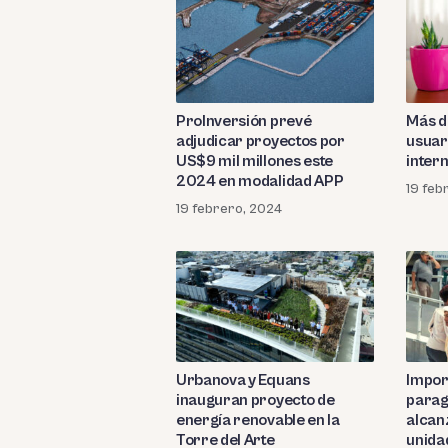
ProInversión prevé
Más d
adjudicar proyectos por
usuar
US$9 mil millones este
intern
2024 en modalidad APP
19 feb
19 febrero, 2024
Urbanova y Equans
Impor
inauguran proyecto de
parag
energía renovable en la
alcan
Torre del Arte
unida