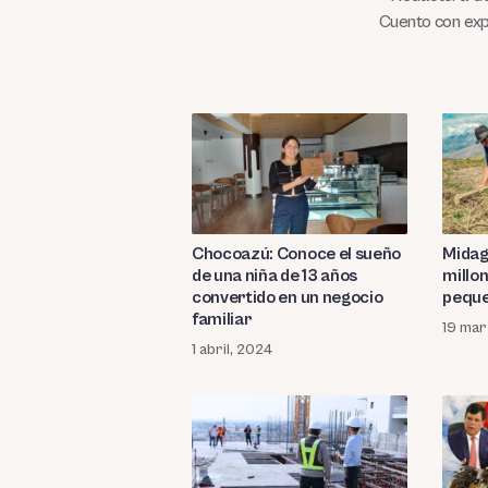
Cuento con exp
Chocoazú: Conoce el sueño
Midag
de una niña de 13 años
millo
convertido en un negocio
peque
familiar
19 mar
1 abril, 2024