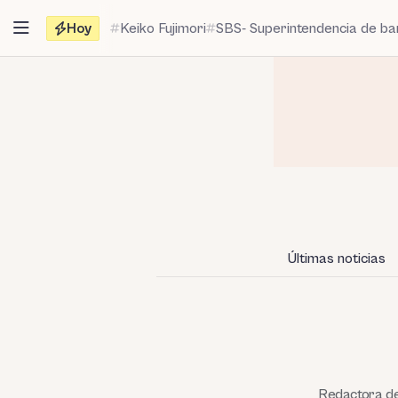
Saltar
Hoy
Keiko Fujimori
SBS- Superintendencia de b
al
contenido
Últimas noticias
Redactora de 