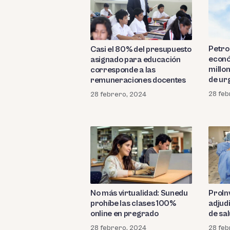
Petro
Casi el 80% del presupuesto
econó
asignado para educación
millo
corresponde a las
de ur
remuneraciones docentes
28 feb
28 febrero, 2024
No más virtualidad: Sunedu
ProIn
prohíbe las clases 100%
adjud
online en pregrado
de sa
28 febrero, 2024
28 feb