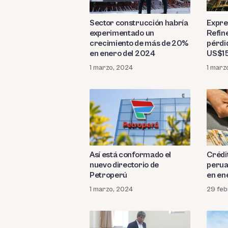
Sector construcción habría
Expre
experimentado un
Refin
crecimiento de más de 20%
pérdi
en enero del 2024
US$15
empre
1 marzo, 2024
1 marz
Así está conformado el
Crédi
nuevo directorio de
perua
Petroperú
en en
1 marzo, 2024
29 feb