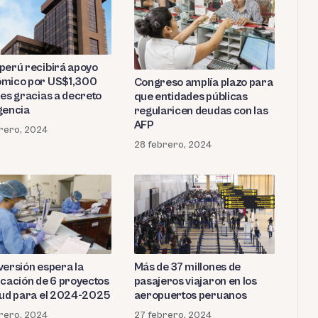
perú recibirá apoyo
mico por US$1,300
Congreso amplía plazo para
nes gracias a decreto
que entidades públicas
gencia
regularicen deudas con las
AFP
rero, 2024
28 febrero, 2024
versión espera la
Más de 37 millones de
icación de 6 proyectos
pasajeros viajaron en los
lud para el 2024-2025
aeropuertos peruanos
rero, 2024
27 febrero, 2024