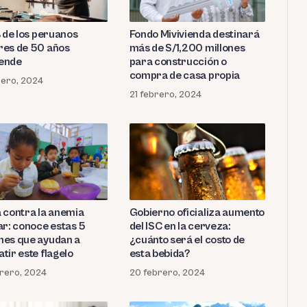
% de los peruanos
Fondo Mivivienda destinará
es de 50 años
más de S/1,200 millones
ende
para construcción o
compra de casa propia
rero, 2024
21 febrero, 2024
 contra la anemia
Gobierno oficializa aumento
ar: conoce estas 5
del ISC en la cerveza:
es que ayudan a
¿cuánto será el costo de
tir este flagelo
esta bebida?
rero, 2024
20 febrero, 2024