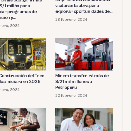
visitarán la obra para
S/ 1 millón para
explorar oportunidades de
ciar programas de
inversión
ación y
23 febrero, 2024
ndimiento
rero, 2024
Minem transferirá más de
Construcción del Tren
S/21 mil millones a
Ica iniciará en 2026
Petroperú
rero, 2024
22 febrero, 2024