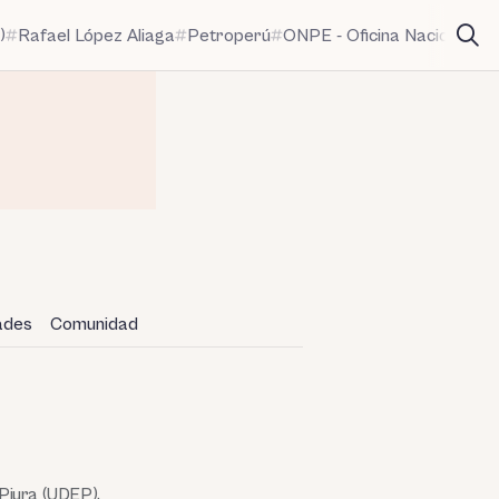
)
Rafael López Aliaga
Petroperú
ONPE - Oficina Nacional de
dades
Comunidad
 Piura (UDEP).