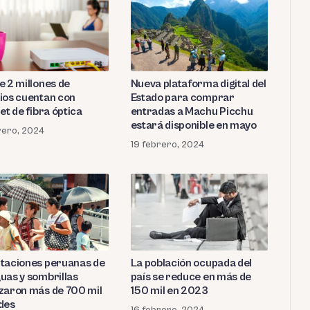
Nueva plataforma digital del
e 2 millones de
Estado para comprar
ios cuentan con
entradas a Machu Picchu
et de fibra óptica
estará disponible en mayo
rero, 2024
19 febrero, 2024
taciones peruanas de
La población ocupada del
uas y sombrillas
país se reduce en más de
zaron más de 700 mil
150 mil en 2023
des