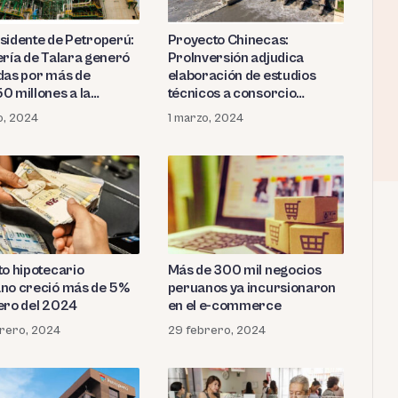
sidente de Petroperú:
Proyecto Chinecas:
ería de Talara generó
ProInversión adjudica
das por más de
elaboración de estudios
0 millones a la
técnicos a consorcio
sa estatal
alemán
o, 2024
1 marzo, 2024
to hipotecario
Más de 300 mil negocios
no creció más de 5%
peruanos ya incursionaron
ero del 2024
en el e-commerce
rero, 2024
29 febrero, 2024