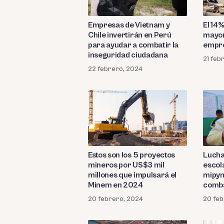
Empresas de Vietnam y
El 14
Chile invertirán en Perú
mayor
para ayudar a combatir la
empr
inseguridad ciudadana
21 feb
22 febrero, 2024
Estos son los 5 proyectos
Lucha
mineros por US$3 mil
escol
millones que impulsará el
mipym
Minem en 2024
comba
20 febrero, 2024
20 feb