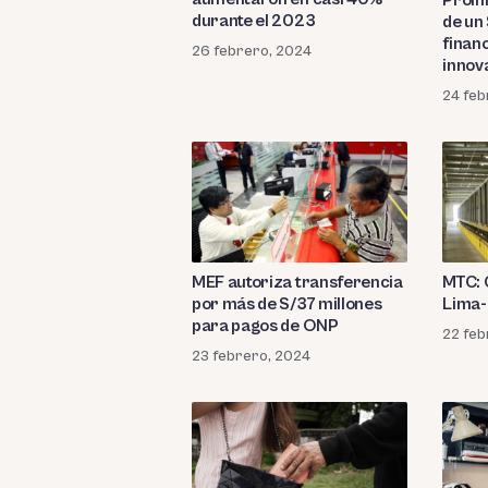
durante el 2023
de un 
finan
26 febrero, 2024
innov
empre
24 feb
MEF autoriza transferencia
MTC: 
por más de S/37 millones
Lima-
para pagos de ONP
22 feb
23 febrero, 2024