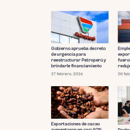
Gobierno aprueba decreto
Emple
de urgencia para
expor
reestructurar Petroperú y
fuero
brindarle financiamiento
reduje
empl
27 febrero, 2024
26 feb
Exportaciones de cacao
aumentaron en casi 40%
ProIn