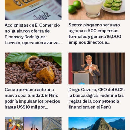
Sector pisquero peruano
Accionistas de El Comercio
agrupa a 500 empresas
no igualaron oferta de
formales y genera 16,000
Picasso y Rodríguez-
empleos directos e
Larraín; operación avanza
indirectos
hacia Indecopi
Diego Cavero, CEO del BCP:
Cacao peruano ante una
la banca digital redefine las
nueva oportunidad: El Niño
reglas de la competencia
podría impulsar los precios
financiera en el Perú
hasta US$10 mil por
tonelada