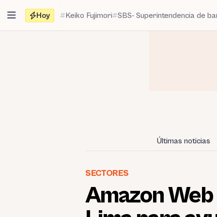
Saltar
Hoy
Keiko Fujimori
SBS- Superintendencia de b
al
contenido
Últimas noticias
SECTORES
Amazon Web S