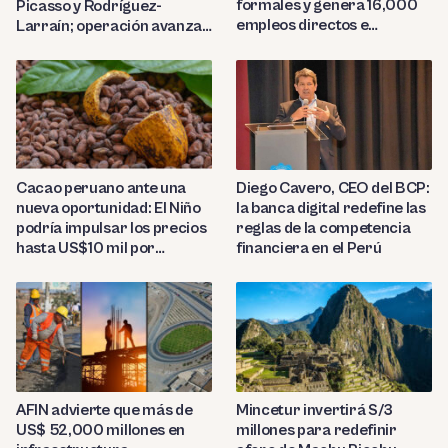
formales y genera 16,000
Picasso y Rodríguez-
empleos directos e
Larraín; operación avanza
indirectos
hacia Indecopi
Diego Cavero, CEO del BCP:
Cacao peruano ante una
la banca digital redefine las
nueva oportunidad: El Niño
reglas de la competencia
podría impulsar los precios
financiera en el Perú
hasta US$10 mil por
tonelada
AFIN advierte que más de
Mincetur invertirá S/3
US$ 52,000 millones en
millones para redefinir