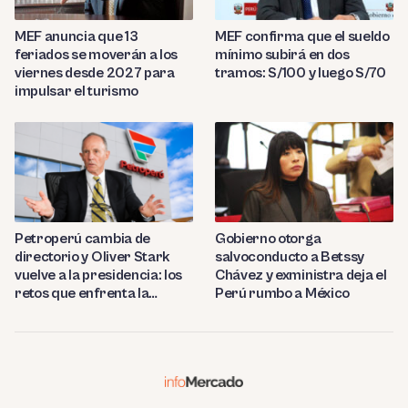
MEF anuncia que 13
MEF confirma que el sueldo
feriados se moverán a los
mínimo subirá en dos
viernes desde 2027 para
tramos: S/100 y luego S/70
impulsar el turismo
Petroperú cambia de
Gobierno otorga
directorio y Oliver Stark
salvoconducto a Betssy
vuelve a la presidencia: los
Chávez y exministra deja el
retos que enfrenta la
Perú rumbo a México
estatal