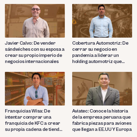
países
productos de cuero de lujo
Javier Calvo: De vender
Cobertura Automotriz: De
sándwiches con su esposa a
cerrar su negocio en
crear su propio imperio de
pandemia a liderar un
negocios internacionales
holding automotriz que
proyecta abrir 15 talleres
en Perú
Franquicias Wisa: De
Aviatec: Conoce la historia
intentar comprar una
de la empresa peruana que
franquicia de KFC a crear
fabrica piezas para aviones
su propia cadena de tiendas
que llegan a EE.UU Y Europa
de conveniencia en