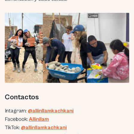
Contactos
Intagram:
@allinllamkachkani
Facebook:
Allinllam
TikTok:
@allinllamkachkani