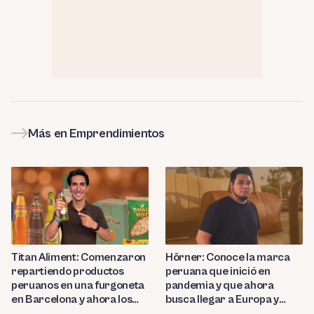
Más en Emprendimientos
Titan Aliment: Comenzaron
Hörner: Conoce la marca
repartiendo productos
peruana que inició en
peruanos en una furgoneta
pandemia y que ahora
en Barcelona y ahora los
busca llegar a Europa y
importan a más de 27
Nortemárica con sus