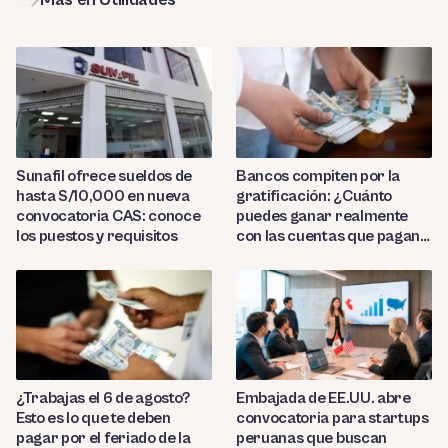
Sunafil ofrece sueldos de
Bancos compiten por la
hasta S/10,000 en nueva
gratificación: ¿Cuánto
convocatoria CAS: conoce
puedes ganar realmente
los puestos y requisitos
con las cuentas que pagan
hasta 9.7%?
¿Trabajas el 6 de agosto?
Embajada de EE.UU. abre
Esto es lo que te deben
convocatoria para startups
pagar por el feriado de la
peruanas que buscan