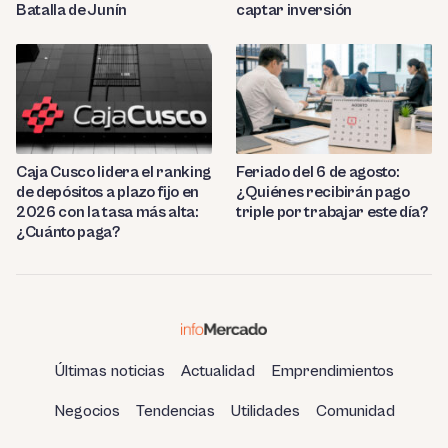
Batalla de Junín
captar inversión
Caja Cusco lidera el ranking
Feriado del 6 de agosto:
de depósitos a plazo fijo en
¿Quiénes recibirán pago
2026 con la tasa más alta:
triple por trabajar este día?
¿Cuánto paga?
Últimas noticias
Actualidad
Emprendimientos
Negocios
Tendencias
Utilidades
Comunidad