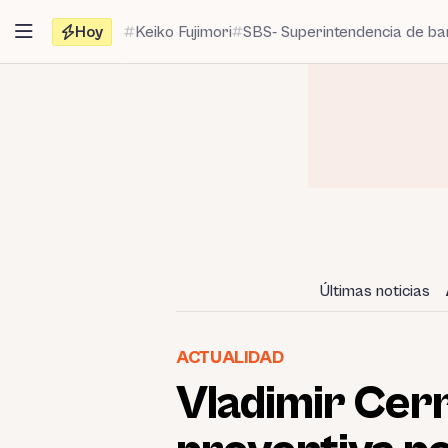
Saltar
Hoy
Keiko Fujimori
SBS- Superintendencia de b
al
contenido
Últimas noticias
ACTUALIDAD
Vladimir Cerr