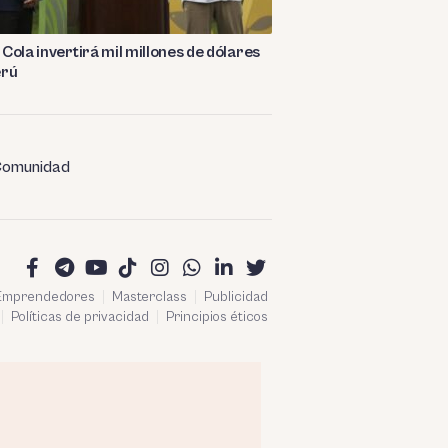
Cola invertirá mil millones de dólares
erú
omunidad
 Emprendedores
Masterclass
Publicidad
Políticas de privacidad
Principios éticos