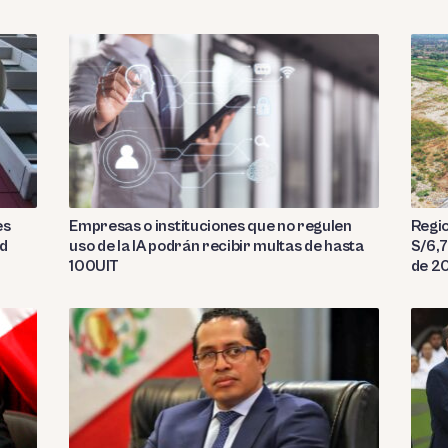
es
Empresas o instituciones que no regulen
Regio
ad
uso de la IA podrán recibir multas de hasta
S/6,7
100UIT
de 2