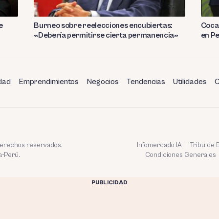
e
Burneo sobre reelecciones encubiertas:
Coca 
«Debería permitirse cierta permanencia»
en P
dad
Emprendimientos
Negocios
Tendencias
Utilidades
C
 derechos reservados.
Infomercado IA
Tribu de
a-Perú.
Condiciones Generales
PUBLICIDAD