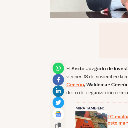
El
Sexto Juzgado de Invest
viernes 18 de noviembre la m
Cerrón
, Waldemar Cerrón
delito de organización crimin
MIRA TAMBIÉN:
TC evalú
este mar