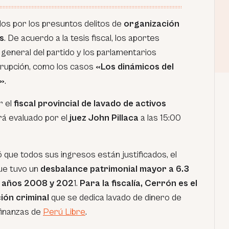
os por los presuntos delitos de
organización
s
. De acuerdo a la tesis fiscal, los aportes
 general del partido y los parlamentarios
rrupción, como los casos
«Los dinámicos del
a»
.
r el
fiscal provincial de lavado de activos
á evaluado por el
juez John Pillaca
a las 15:00
ó que todos sus ingresos están justificados, el
ue tuvo un
desbalance patrimonial mayor a 6.3
os años 2008 y 202
1.
Para la fiscalía, Cerrón es el
ción criminal
que se dedica lavado de dinero de
 finanzas de
Perú Libre
.