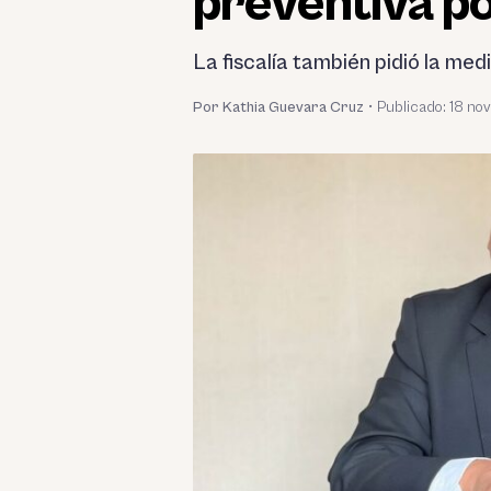
preventiva p
La fiscalía también pidió la me
Por Kathia Guevara Cruz
•
Publicado:
18 no