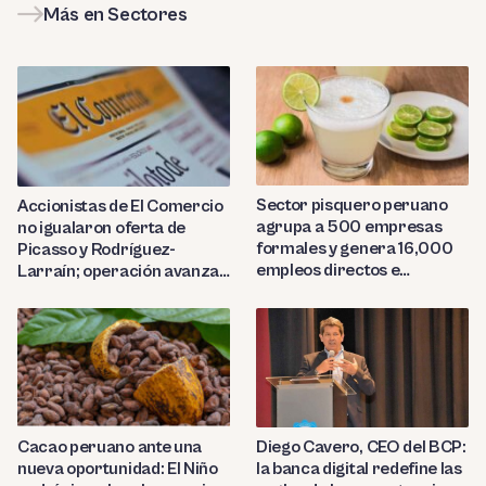
Más en Sectores
Sector pisquero peruano
Accionistas de El Comercio
agrupa a 500 empresas
no igualaron oferta de
formales y genera 16,000
Picasso y Rodríguez-
empleos directos e
Larraín; operación avanza
indirectos
hacia Indecopi
Diego Cavero, CEO del BCP:
Cacao peruano ante una
la banca digital redefine las
nueva oportunidad: El Niño