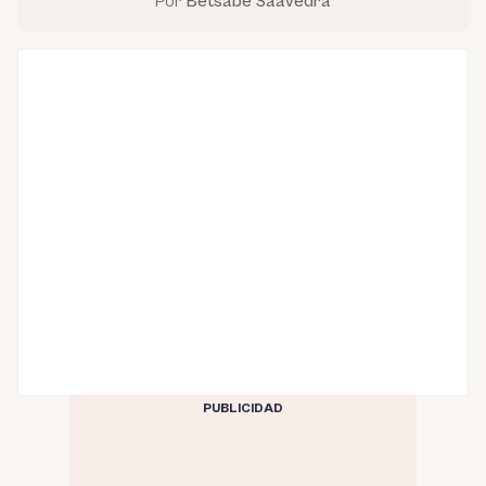
Por
Betsabé Saavedra
PUBLICIDAD